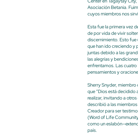
Center en Tagaytay City, 
Asociación Betania. Fuim
cuyos miembros nos sirv
Esta fue la primera vez 
de por vida de vivir solte
discernimiento. Esto fue 
que han ido creciendo y 
juntas debido a las gran
las alegrías y bendicione
enfrentamos. Las cuatro
pensamientos y oracione
Sherry Snyder, miembro d
que “Dios está decidido 
realizar, invitando a otro
describió a las miembros
Creador para ser testimon
(Word of Life Community
como un eslabón—extendié
país.