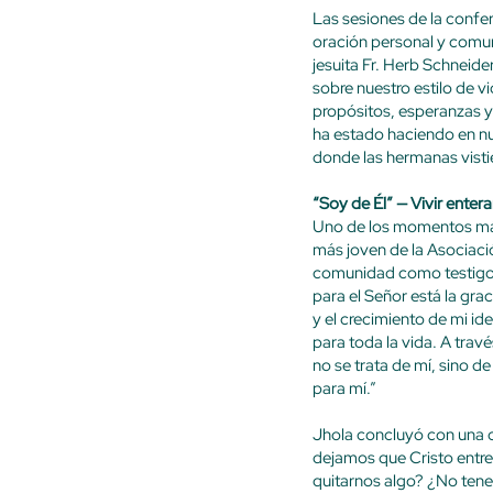
Las sesiones de la confe
oración personal y comuni
jesuita Fr. Herb Schneid
sobre nuestro estilo de 
propósitos, esperanzas y
ha estado haciendo en nu
donde las hermanas vistie
“Soy de Él” — Vivir enter
Uno de los momentos más
más joven de la Asociaci
comunidad como testigos.
para el Señor está la gr
y el crecimiento de mi i
para toda la vida. A trav
no se trata de mí, sino d
para mí.”
Jhola concluyó con una c
dejamos que Cristo entre
quitarnos algo? ¿No tenem