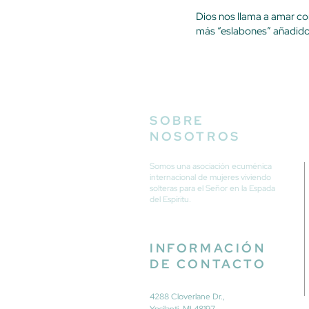
Dios nos llama a amar co
más “eslabones” añadido
SOBRE
NOSOTROS
Somos una asociación ecuménica
internacional de mujeres viviendo
solteras para el Señor en la Espada
del Espíritu.
INFORMACIÓN
DE CONTACTO
4288 Cloverlane Dr.,