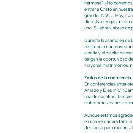
hermosa? ¿No corremos en
entrar a Cristo en nuestr
grande. ¡No! . . . Hoy, co
digo: ¡No tengan miedo de
uno. Sí, abran, abran de 
Durante la asamblea de L
testimonio conmovedor sob
alegría y el deleite de e
tengan la oportunidad de
mayores, matrimonios, ni
Frutos de la conferencia
En conferencias anteriore
Amado y Él es mío” (Cant
una de nosotras. Tambié
elaboramos planes concre
Aunque estamos agradeci
en una verdadera familia
descanso para muchos de