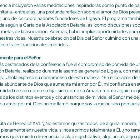
rencia incluyeron varias meditaciones inspiradoras como punto de 
taria—entre ellas, una profunda reflexión sobre el amor de Dios pres
er, uno de los coordinadores fundadores de Ligaya. El programa tamb
vida según la Carta de la Asociación Betania, así como discusiones s
 metas de la asociación. Además, hubo amplias oportunidades para c
estras vidas. Nuestra celebración del Día del Señor culminó con una 
ron trajes tradicionales coloridos.
amente para el Señor
 destacados de la conferencia fue el compromiso de por vida de Jh
ón Betania, realizado durante la asamblea general de Ligaya, con má
 Jhola expresó su compromiso de esta manera: “En el corazón de mi 
acia abundante de Dios que aumenta mi amor por Él, mi confianza en s
dentidad no solo como su hija, sino como su Amada—como alguien a qu
és de los distintos eventos y circunstancias de mi vida, el Señor me d
e su amor por mí. Dios no me llamó porque soy la mejor, sino porque su
ita de Benedict XVI: “¿No estamos quizás todos, de alguna manera, l
 plenamente en nuestra vida, si nos abrimos totalmente a Él, ¿no t
os quizá miedo de renunciar a algo significativo, algo único, algo qu