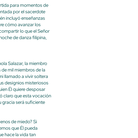
partida para momentos de
entada por el sacerdote
ién incluyó enseñanzas
obre cómo avanzar los
ompartir lo que el Señor
noche de danza filipina,
ola Salazar, la miembro
s de mil miembros de la
llamado a vivir soltera
us designios misteriosos
ien Él quiere desposar
ejó claro que esta vocación
 gracia será suficiente
lenos de miedo? Si
ememos que Él pueda
e hace la vida tan