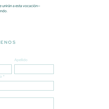
e unirán a esta vocación—
undo.
TENOS
Apellido
co
*