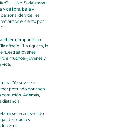
d? . . . ¡No! Si dejamos
vida libre, bella y
 personal de vida, les
 recibimos el ciento por
.”
 también compartió un
la añadió: “La riqueza, la
ue nuestras jóvenes
spiró a muchos—jóvenes y
 vida.
l tema “Yo soy de mi
 amor profundo por cada
ra comunión. Además,
 distancia.
tania se ha convertido
gar de refugio y
den venir.