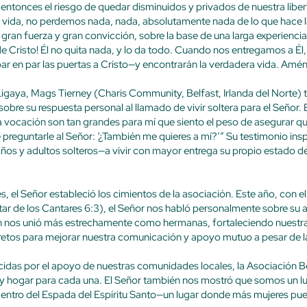
tonces el riesgo de quedar disminuidos y privados de nuestra liberta
a vida, no perdemos nada, nada, absolutamente nada de lo que hace la 
n gran fuerza y gran convicción, sobre la base de una larga experiencia
 Cristo! Él no quita nada, y lo da todo. Cuando nos entregamos a Él,
par en par las puertas a Cristo—y encontrarán la verdadera vida. Amén
igaya, Mags Tierney (Charis Community, Belfast, Irlanda del Norte)
re su respuesta personal al llamado de vivir soltera para el Señor. El
sta vocación son tan grandes para mí que siento el peso de asegurar q
 preguntarle al Señor: ‘¿También me quieres a mí?’” Su testimonio in
ños y adultos solteros—a vivir con mayor entrega su propio estado de
s, el Señor estableció los cimientos de la asociación. Este año, con e
ar de los Cantares 6:3), el Señor nos habló personalmente sobre su
n nos unió más estrechamente como hermanas, fortaleciendo nuest
tos para mejorar nuestra comunicación y apoyo mutuo a pesar de la
das por el apoyo de nuestras comunidades locales, la Asociación Be
 y hogar para cada una. El Señor también nos mostró que somos un lu
ntro del Espada del Espíritu Santo—un lugar donde más mujeres pue