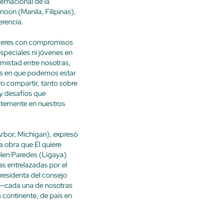
ternacional de la
oon (Manila, Filipinas),
rencia.
mujeres con compromisos
especiales ni jóvenes en
amistad entre nosotras,
nes en que podemos estar
o compartir, tanto sobre
 y desafíos que
ntemente en nuestros
rbor, Michigan), expresó
 obra que Él quiere
len Paredes (Ligaya)
s entrelazadas por el
presidenta del consejo
a—cada una de nosotras
 continente, de país en