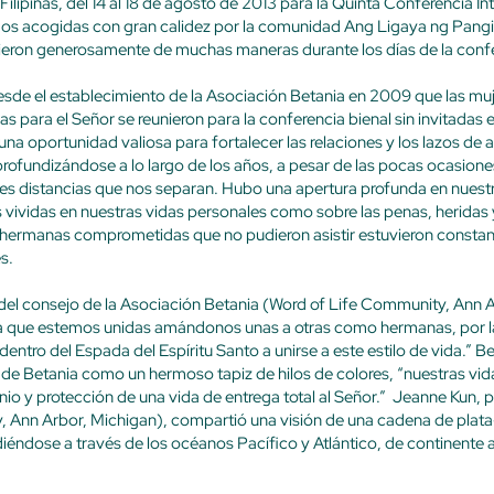
Filipinas, del 14 al 18 de agosto de 2013 para la Quinta Conferencia In
os acogidas con gran calidez por la comunidad Ang Ligaya ng Pangin
ieron generosamente de muchas maneras durante los días de la confe
desde el establecimiento de la Asociación Betania en 2009 que las 
ras para el Señor se reunieron para la conferencia bienal sin invitadas 
una oportunidad valiosa para fortalecer las relaciones y los lazos de 
profundizándose a lo largo de los años, a pesar de las pocas ocasio
des distancias que nos separan.
Hubo una apertura profunda en nuestr
s vividas en nuestras vidas personales como sobre las penas, heridas
 hermanas comprometidas que no pudieron asistir estuvieron consta
s.
el consejo de la Asociación Betania (Word of Life Community, Ann A
a que estemos unidas amándonos unas a otras como hermanas, por la
s dentro del Espada del Espíritu Santo a unirse a este estilo de vida.”
Be
 de Betania como un hermoso tapiz de hilos de colores, “nuestras vida
io y protección de una vida de entrega total al Señor.” Jeanne Kun, 
, Ann Arbor, Michigan), compartió una visión de una cadena de plat
ndose a través de los océanos Pacífico y Atlántico, de continente a